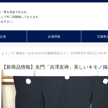
の・帯を現金で仕入れ、
として年二回開催しております。
合せ下さい。
企画
会場情報
呉服祭
ようこそ! 御福まつかわやの大呉服祭特設サイト 2026年8月 8日(土) 04:41 
【新商品情報】名門「吉澤友禅」美しいキモノ掲