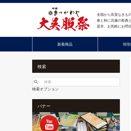
全国から良質なきも
春と秋に呉服の祭典
是非、お気軽にお問
新着商品
特別
検索
検索オプション
バナー