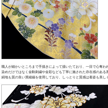
職人が細かいところまで手描きによって描いたており、一目で心奪わ
染めだけではなく金駒刺繍や金彩なども丁寧に施された存在感のある
絹地も質の良い濱縮緬を使用しており、しっとりと質感は着姿も美し