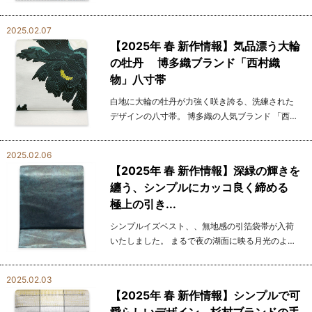
ありながらも、粋で洗練された色使いが魅力の一
本。 二重経糸による風通織が生み出す独特の立体
2025.02.07
感が、...
【2025年 春 新作情報】気品漂う大輪
の牡丹 博多織ブランド「西村織
物」八寸帯
白地に大輪の牡丹が力強く咲き誇る、洗練された
デザインの八寸帯。 博多織の人気ブランド 「西村
織物」 が織り上げたこちらの帯は、繊細な織りの
技術とモダンな感性が融合した、 大人の女性にふ
2025.02.06
さわしい一本...
【2025年 春 新作情報】深緑の輝きを
纏う、シンプルにカッコ良く締める
極上の引き...
シンプルイズベスト、、無地感の引箔袋帯が入荷
いたしました。 まるで夜の湖面に映る月光のよう
な、深みのある美しい緑の輝き。 引き箔ならでは
の光沢感が、動くたびに幻想的な表情を見せてく
2025.02.03
れます。 ...
【2025年 春 新作情報】シンプルで可
愛らしいデザイン 杉村ブランドの手