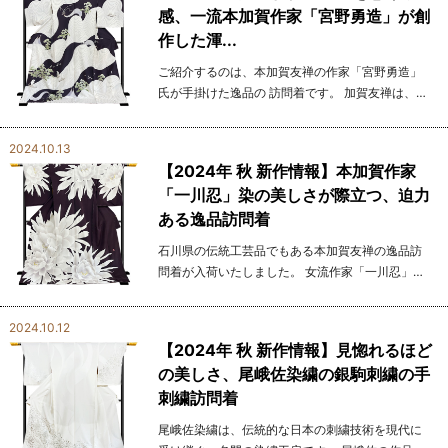
感、一流本加賀作家「宮野勇造」が創
作した渾...
ご紹介するのは、本加賀友禅の作家「宮野勇造」
氏が手掛けた逸品の 訪問着です。 加賀友禅は、手
描き染めの伝統技法であり、金彩や刺繍を使用せ
ず、 精緻な絵柄と繊細な色使いが特徴です。 宮野
2024.10.13
氏...
【2024年 秋 新作情報】本加賀作家
「一川忍」染の美しさが際立つ、迫力
ある逸品訪問着
石川県の伝統工芸品でもある本加賀友禅の逸品訪
問着が入荷いたしました。 女流作家「一川忍」に
よるこの訪問着は、女性ならではの繊細で 華やか
なデザインが際立つ一枚となります。 一川忍氏の
2024.10.12
作品作...
【2024年 秋 新作情報】見惚れるほど
の美しさ、尾峨佐染繍の銀駒刺繍の手
刺繍訪問着
尾峨佐染繍は、伝統的な日本の刺繍技術を現代に