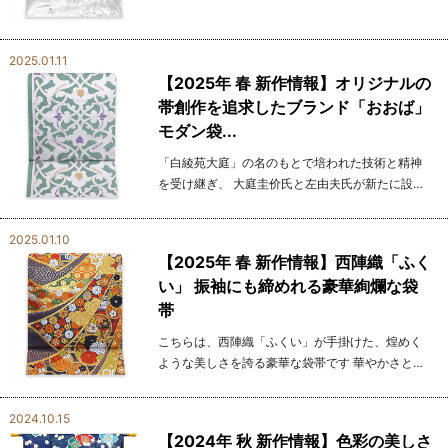
な光沢感が織地全体に映え、見る人を自然に惹き
つけます。 白灰色の織地とデザインが絶妙に調和
し、洗...
2025.01.11
【2025年 春 新作情報】オリジナルの
帯創作を追求したブランド「おおば」
モダン袋...
「白綾苑大庭」の名のもとで培われた技術と精神
を受け継ぎ、 大庭圭价氏と左由夫氏が新たに設立
した織元「おおば」 その志は、帯作りの原点を取
り戻し、昔の良き時代の技術と精神を現代に甦ら
2025.01.10
せることにあり...
【2025年 春 新作情報】西陣織「ふく
い」 振袖にも締めれる豪華絢爛な袋
帯
こちらは、西陣織「ふくい」が手掛けた、煌めく
ような美しさを誇る豪華な袋帯です 華やかさと気
品を兼ね備えた、まさに古典美の美しさを表現し
た柄ゆきとなっております。 大胆にデザインされ
2024.10.15
た束ね...
【2024年 秋 新作情報】色彩の美しさ