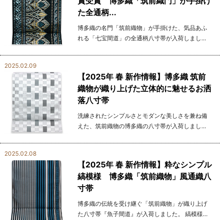
賞受賞 博多織「筑前織門」が手掛け
た全通柄...
博多織の名門「筑前織物」が手掛けた、気品あふ
れる「七宝間道」の全通柄八寸帯が入荷しまし
た。 深みのある黒地に繊細な織り柄が施され、ま
るで時を刻む工芸品のような重厚感と美しさを備
2025.02.09
えています。 ...
【2025年 春 新作情報】博多織 筑前
織物が織り上げた立体的に魅せるお洒
落八寸帯
洗練されたシンプルさとモダンな美しさを兼ね備
えた、筑前織物の博多織の八寸帯が入荷しまし
た。 まるで3Dのように浮き上がる格子柄が特徴
で、光の当たり方によって異なる表情を見せる、
2025.02.08
織りの技が際立ちま...
【2025年 春 新作情報】粋なシンプル
縞模様 博多織「筑前織物」風通織八
寸帯
博多織の伝統を受け継ぐ「筑前織物」が織り上げ
た八寸帯『魚子間道』が入荷しました。 縞模様で