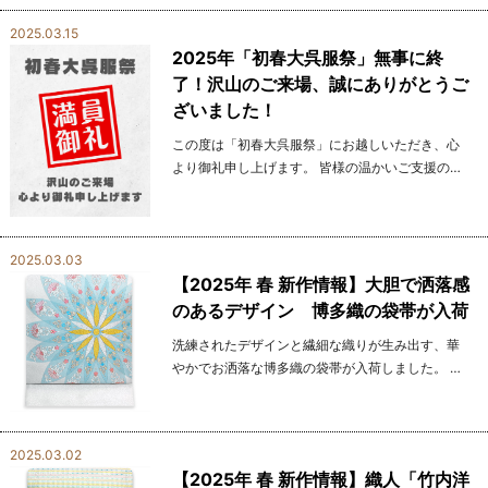
2025.03.15
2025年「初春大呉服祭」無事に終
了！沢山のご来場、誠にありがとうご
ざいました！
この度は「初春大呉服祭」にお越しいただき、心
より御礼申し上げます。 皆様の温かいご支援のお
かげで、会場は賑わいに満ち、活気あふれる催し
となりました。 久しぶりにお目にかかれたお客様
もいら...
2025.03.03
【2025年 春 新作情報】大胆で洒落感
のあるデザイン 博多織の袋帯が入荷
洗練されたデザインと繊細な織りが生み出す、華
やかでお洒落な博多織の袋帯が入荷しました。 伝
統の技法を活かしながら、モダンな感性を取り入
れたデザインが、装いに個性と彩りを添えます。
鮮やか...
2025.03.02
【2025年 春 新作情報】織人「竹内洋