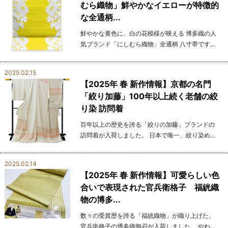
むら織物」鮮やかなイエローが特徴的
な全通柄...
鮮やかな黄色に、白の花模様が映える 博多織の人
気ブランド「にしむら織物」全通柄 八寸帯です。
風通織の特徴でもある糸のボリューム感が立体感
が織りの表情を豊かにし、華やかさと上品さを兼
2025.02.15
ね備えた仕上...
【2025年 春 新作情報】京都の名門
「絞り加藤」100年以上続く老舗の絞
り染 訪問着
百年以上の歴史を誇る「絞りの加藤」ブランドの
訪問着が入荷しました。 日本で唯一、絞り染めで
伝統工芸品産地証明マークを持つこの名門ブラン
ドが生み出す訪問着は、まさに芸術品の域に達し
2025.02.14
ています。 ...
【2025年 春 新作情報】可愛らしい色
合いで表現された官兵衛格子 福絖織
物の博多...
数々の受賞歴を誇る「福絖織物」が織り上げた、
官兵衛格子の博多織御召が入荷しました。 やわら