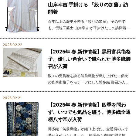
山岸幸吉 手掛ける 「絞りの加藤」訪
問着
百年以上の歴史を誇る「絞りの加藤」 その中で
も、伝統工芸士 山岸幸吉 が手掛けたこの訪問着
は、まさに匠の技の結晶です。 京都の老舗 「絞り
の加藤」 は、絞り染めで伝統工芸品産地証明マー
2025.02.22
ク（伝...
【2025年 春 新作情報】黒田官兵衛格
子、優しい色合いで織られた博多織御
召が入荷
数々の受賞歴を誇る筑前織物が織り上げた、伝統
の官兵衛格子をモチーフにした博多織 御召が入荷
しました。 やわらかな生成りの地に、淡いピンク
やグリーンの格子が繊細に織り込まれ、 上品であ
2025.02.21
りなが...
【2025年 春 新作情報】四季を問わ
ず、いつでも気品を纏う、博多織全通
柄八寸帯が入荷
博多織「筑前織物」が織り上げた、全通柄の八寸
帯が入荷いたしました。 格調高く繊細な間道柄が