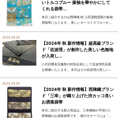
いトルコブルー 振袖を華やかにして
くれる袋帯...
本日ご紹介するのは西陣織 樹 上田茂樹謹製の振袖
用袋帯になります。 美しいターコイズブルーが目
を引き、帯全体には豪華な金銀の糸を 使用したク
ラシックな古典柄が表現されており、現代的な色
2024.09.30
使い...
【2024年 秋 新作情報】超高級ブラン
ド「佐波理」が創作した美しい色無地
が入荷し...
八代目襲名呉服祭の特別企画として佐波理作品展
を開催いたします。 本日はその佐波理の美しい色
無地をご紹介させて頂きます。 「佐波理」は、京
都・西陣を代表する織物作家、 池口貞夫によって
2024.09.29
開発され...
【2024年 秋 新作情報】西陣織ブラン
ド「三幸」が織り上げた渋カッコ良い
お洒落袋帯
本日ご紹介する新入荷品は、三幸織物が手掛けた
西陣織のお洒落袋帯です。 柄のモチーフには「鳥