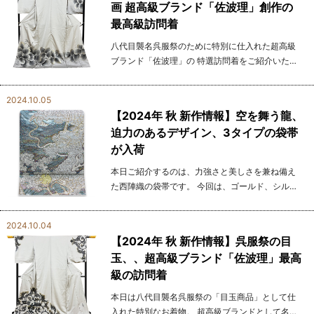
画 超高級ブランド「佐波理」創作の
最高級訪問着
八代目襲名呉服祭のために特別に仕入れた超高級
ブランド「佐波理」の 特選訪問着をご紹介いたし
ます。 「佐波理」は、京都の西陣織作家・池口貞
夫氏が手掛けたブランドで その作品は光の加減で
2024.10.05
オーロラの...
【2024年 秋 新作情報】空を舞う龍、
迫力のあるデザイン、3タイプの袋帯
が入荷
本日ご紹介するのは、力強さと美しさを兼ね備え
た西陣織の袋帯です。 今回は、ゴールド、シルバ
ー、ブラックの3タイプが新たに入荷いたしまし
た。 どのタイプもそれぞれの魅力を持ち、装いに
2024.10.04
合わせて...
【2024年 秋 新作情報】呉服祭の目
玉、、超高級ブランド「佐波理」最高
級の訪問着
本日は八代目襲名呉服祭の「目玉商品」として仕
入れた特別なお着物。 超高級ブランドとして名高