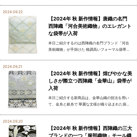
ンが特徴の袋帯です。 「都」は、伝統を守りつつ
も現代の感性を取り入れたデザインで知られ、 着
2024.09.22
る人の個性を...
【2024年 秋 新作情報】唐織の名門
西陣織「河合美術織物」のエレガント
な袋帯が入荷
本日ご紹介するのは西陣織の名門ブランド「河合
美術織物」が手掛けた 格調高いフォーマル袋帯に
なります。 河合美術織物は伝統技法である唐織を
得意とし、立体感と豊かな 質感を生み出すこの技
2024.09.21
法に...
【2024年 秋 新作情報】煌びやかな美
しさが際立つ西陣織「金華山」袋帯が
入荷
本日ご紹介する新商品は、金華山織の技法を用い
て、金糸と銀糸で 華麗な文様が織り込まれた袋帯
になりまます。 金華山織は、表面にパイル状の輪
奈（わな）を立ち上げることで、 柔らかで豊かな
2024.09.20
立体感...
【2024年 秋 新作情報】西陣織の三大
ブランドの一つ「服部織物」モール織