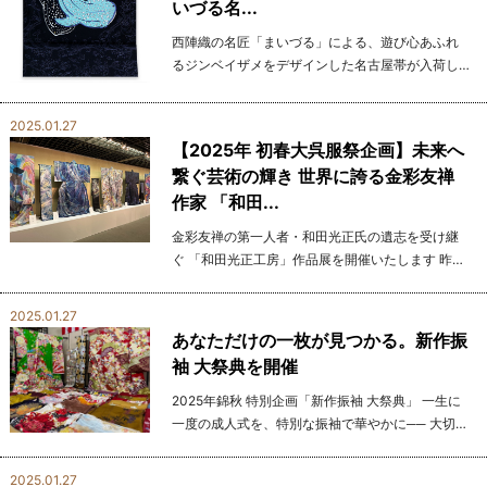
いづる名...
西陣織の名匠「まいづる」による、遊び心あふれ
るジンベイザメをデザインした名古屋帯が入荷し
ました。 深い海を彷彿とさせる濃紺の地に、優雅
に泳ぐジンベイザメが描かれ、その姿はまるで物
2025.01.27
語の一場...
【2025年 初春大呉服祭企画】未来へ
繋ぐ芸術の輝き 世界に誇る金彩友禅
作家 「和田...
金彩友禅の第一人者・和田光正氏の遺志を受け継
ぐ 「和田光正工房」作品展を開催いたします 昨年
11月16日、日本を代表する金彩友禅作家であり、
「日本の名工」に選ばれた和田光正氏が84歳で逝
2025.01.27
去されました...
あなただけの一枚が見つかる。新作振
袖 大祭典を開催
2025年錦秋 特別企画「新作振袖 大祭典」 一生に
一度の成人式を、特別な振袖で華やかに── 大切な
お嬢様の成人式、、そんな大切な日にふさわし
い、 一着との出会いを叶えるために「新作振袖 大
2025.01.27