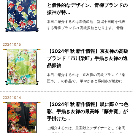
と個性的なデザイン、青柳ブランドの
振袖が特...
本日ご紹介するのは着物産地、新潟十日町を代表
する青柳ブランドの 高級振袖となります。 青柳ブ
ランドは、伝統的な美しさに現代的な感覚を融合
させ、 独自の世界観を鮮やかな色彩と大胆なデザ
2024.10.15
インで表現...
【2024年 秋 新作情報】京友禅の高級
ブランド「市川染匠」手描き友禅の逸
品振袖
本日ご紹介するのは、京友禅の高級ブランド「染
匠市川」の作品で、 華やかさと繊細さが絶妙に調
和した振袖です。 市川は、伝統的な技法と現代的
な美意識を見事に融合させ、着る人の 魅力を最大
2024.10.14
限に引き出...
【2024年 秋 新作情報】黒に際立つ色
彩、手描き友禅の最高峰「藤井寛」が
手掛けた...
ご紹介するのは、皇室献上デザイナーとして名高