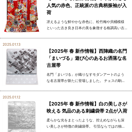
人気の赤色、正統派の古典柄振袖が入
荷
冴えるような鮮やかな赤色に、松竹梅や貝桶模様
といった古き良き日本の美を象徴する格調高い古
典柄が描かれた振袖。 伝統と華やかさを見事に表
現した一着として、特別な日の装いにふさわしい
2025.01.13
お着物です。 ...
【2025年 春 新作情報】西陣織の名門
「まいづる」遊び心のあるお洒落な名
古屋帯
名門「まいづる」が織りなすモダンアートのよう
な名古屋帯が新たに登場しました。 チェスの駒と
パズル模様が繊細に描かれたユニークなデザイン
で、洗練された都会的な雰囲気を醸し出します。
2025.01.12
モノト...
【2025年 春 新作情報】白の美しさが
映える 気品のある刺繍袋帯 2点が入荷
柔らかな光をまとったような、控えめながらも深
い美しさが特徴の刺繍袋帯。 引箔ならではの独特