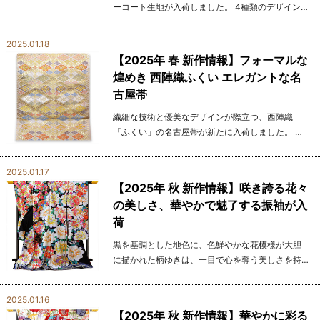
ーコート生地が入荷しました。 4種類のデザインは
どれも個性がありながら、共通して軽やかで洗練
された雰囲気を持っています。 その透け感は、ま
2025.01.18
るで風...
【2025年 春 新作情報】フォーマルな
煌めき 西陣織ふくい エレガントな名
古屋帯
繊細な技術と優美なデザインが際立つ、西陣織
「ふくい」の名古屋帯が新たに入荷しました。 金
糸の輝きと柔らかなパステルカラーが絶妙に調和
し、花菱文様を立体的に表現したこの帯は、古典
2025.01.17
美と現代的...
【2025年 秋 新作情報】咲き誇る花々
の美しさ、華やかで魅了する振袖が入
荷
黒を基調とした地色に、色鮮やかな花模様が大胆
に描かれた柄ゆきは、一目で心を奪う美しさを持
っています。 深みのある黒が、牡丹や桜、梅とい
った日本の伝統美を象徴する花々の色彩を一層際
2025.01.16
立たせ、...
【2025年 秋 新作情報】華やかに彩る