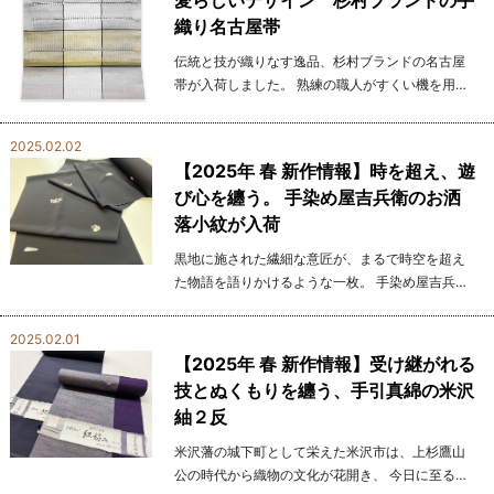
織り名古屋帯
伝統と技が織りなす逸品、杉村ブランドの名古屋
帯が入荷しました。 熟練の職人がすくい機を用
い、一織り一織り丁寧に織り上げた手織りの帯で
す。 そのため、機械織りでは決して生み出せな
2025.02.02
い、ふんわ...
【2025年 春 新作情報】時を超え、遊
び心を纏う。 手染め屋吉兵衛のお洒
落小紋が入荷
黒地に施された繊細な意匠が、まるで時空を超え
た物語を語りかけるような一枚。 手染め屋吉兵衛
の小紋が入荷しました。 手染め屋吉兵衛は、伝統
的な「板場友禅」と「志毛引染」の技法で着物や
2025.02.01
帯を染...
【2025年 春 新作情報】受け継がれる
技とぬくもりを纏う、手引真綿の米沢
紬２反
米沢藩の城下町として栄えた米沢市は、上杉鷹山
公の時代から織物の文化が花開き、 今日に至るま