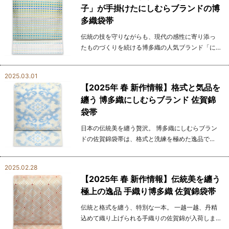
子」が手掛けたにしむらブランドの博
多織袋帯
伝統の技を守りながらも、現代の感性に寄り添っ
たものづくりを続ける博多織の人気ブランド「に
しむら織物」 その名門ブランドから、熟練の織り
人竹内洋子氏が手掛けた袋帯が入荷いたしまし
2025.03.01
た。 柔ら...
【2025年 春 新作情報】格式と気品を
纏う 博多織にしむらブランド 佐賀錦
袋帯
日本の伝統美を纏う贅沢。 博多織にしむらブラン
ドの佐賀錦袋帯は、格式と洗練を極めた逸品で
す。 佐賀錦は、金銀箔や漆を施した和紙を経糸に
用い、絹の緯糸と丹念に織り上げることで生まれ
2025.02.28
る気品あ...
【2025年 春 新作情報】伝統美を纏う
極上の逸品 手織り博多織 佐賀錦袋帯
伝統と格式を纏う、特別な一本。 一越一越、丹精
込めて織り上げられる手織りの佐賀錦が入荷しま
した。 熟練の職人が時間をかけ、丁寧に織り進め