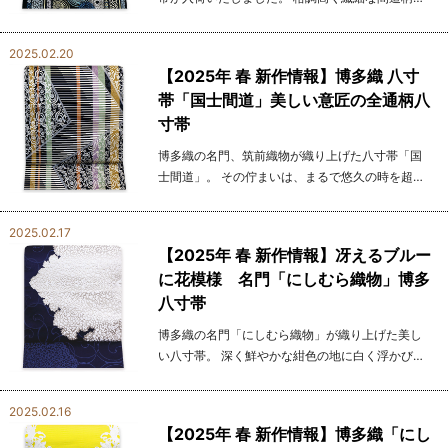
織りなす、博多織ならではの美しさが際立つ逸
品。 黒地に映える青やベージュの彩りで表現され
2025.02.20
た、優雅...
【2025年 春 新作情報】博多織 八寸
帯「国士間道」美しい意匠の全通柄八
寸帯
博多織の名門、筑前織物が織り上げた八寸帯「国
士間道」。 その佇まいは、まるで悠久の時を超え
て甦る芸術品のようです。 黒地に流れる縞模様と
斜めに交錯するラインが生み出すデザインは、伝
2025.02.17
統的な...
【2025年 春 新作情報】冴えるブルー
に花模様 名門「にしむら織物」博多
八寸帯
博多織の名門「にしむら織物」が織り上げた美し
い八寸帯。 深く鮮やかな紺色の地に白く浮かび上
がる華麗な花模様が、まるで夜空に咲く一輪の花
のように気品あふれる美しさを演出します。 その
2025.02.16
絶妙な...
【2025年 春 新作情報】博多織「にし