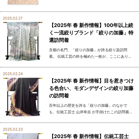
るため、一日に織れる長さはわずか。 一本の帯を
完成...
2025.02.27
【2025年 春 新作情報】100年以上続
く一流絞りブランド「絞りの加藤」特
選訪問着
京都の名門、「絞りの加藤」が誇る絞り染訪問
着。 伝統工芸の粋を極めた一枚が、ここにありま
す。 百年以上の歴史を誇る「絞りの加藤」は、日
本で唯一、絞り染めで伝統工芸品産地証明マーク
2025.02.24
（伝産マ...
【2025年 春 新作情報】目を惹きつけ
る色合い、モダンデザインの絞り加藤
の訪問着
百年以上の歴史を誇る「絞りの加藤」のなかで
も、伝統工芸士 山岸幸吉 が手掛けたこの訪問着
は、匠の技と洗練された美が見事に融合した逸品
です。 漆黒に深みのある紫を重ねたシックな色合
2025.02.23
いに、優雅...
【2025年 春 新作情報】伝統工芸士