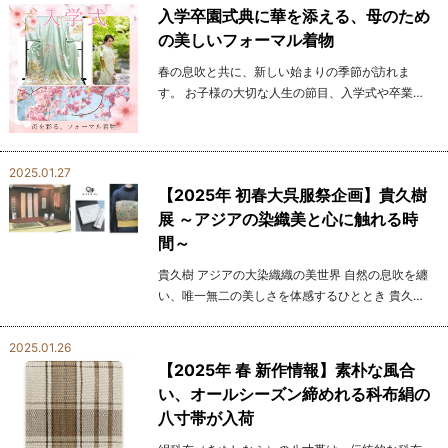
祭典」を...
入学卒園式典に華を添える、母のため
の美しいフォーマル着物
春の息吹と共に、新しい始まりの季節が訪れま
す。 お子様の大切な人生の節目、入学式や卒業式
を迎える方も多いことでしょう。 そんな大切な記
念式典にはお母様方も洗練されたお着物の装いで
ご参加されて...
2025.01.27
【2025年 初春大呉服祭企画】貴久樹
展 ～アジアの染織美と心に触れる時
間～
貴久樹 アジアの大染織織の美世界 自然の息吹を纏
い、唯一無二の美しさを体感するひととき 貴久樹
は、アジア各地の大自然が育んだ染織文化を取り
入れた唯一無二の着物をお届けします。 手染めや
2025.01.26
織...
【2025年 春 新作情報】素朴な風合
い、オールシーズン締めれる科布絹の
八寸帯が入荷