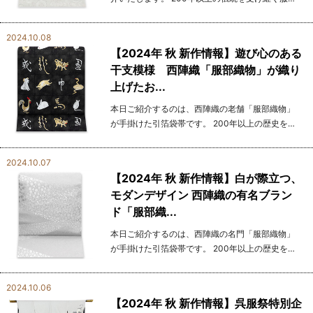
織物は、時代を超えて革新を続ける 西陣織の名門
として広く知られています。 この袋帯には、縁起
2024.10.08
物と...
【2024年 秋 新作情報】遊び心のある
干支模様 西陣織「服部織物」が織り
上げたお...
本日ご紹介するのは、西陣織の老舗「服部織物」
が手掛けた引箔袋帯です。 200年以上の歴史を誇
る服部織物は、伝統の技を大切にしつつ、 常に現
代の美意識に応じた新しいデザインを生み出し続
2024.10.07
けている一流ブラ...
【2024年 秋 新作情報】白が際立つ、
モダンデザイン 西陣織の有名ブラン
ド「服部織...
本日ご紹介するのは、西陣織の名門「服部織物」
が手掛けた引箔袋帯です。 200年以上の歴史を誇
る服部織物は、伝統的な技法を守りつつ、時代に
合った美しさを追求している一流ブランドです。
2024.10.06
その洗...
【2024年 秋 新作情報】呉服祭特別企