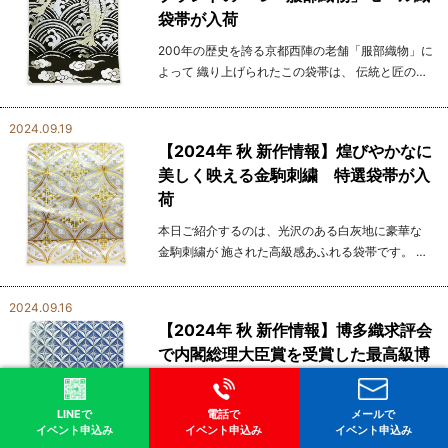
袋帯が入荷
200年の歴史を誇る京都西陣の老舗「服部織物」に
よって 織り上げられたこの袋帯は、 伝統と匠の技
が一体となった 芸術作品と言えます。 帯の三大メ
ーカーの一つとも称されており、よく着物雑誌で
2024.09.19
も取...
【2024年 秋 新作情報】煌びやかなに
美しく映える金駒刺繍 特選袋帯が入
荷
本日ご紹介するのは、光沢のある白灰地に豪華な
金駒刺繍が 施された高級感あふれる袋帯です。 伝
統的な引泊の技法により、織り上げられたこの帯
は品格と 華やかさを併せ持ち、着物スタイルを一
2024.09.16
層引き立てて...
【2024年 秋 新作情報】博多織求評会
で内閣総理大臣賞を受賞した最高級博
多織袋帯
本日ご紹介するのは、博多織求評会で最高栄誉と
LINEで
電話で
メールで
なる 内閣総理大臣賞を受賞した袋帯です。 名門
イベント申込み
イベント申込み
イベント申込み