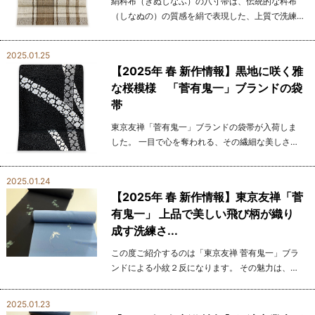
絹科布（きぬしなふ）の八寸帯は、伝統的な科布
（しなぬの）の質感を絹で表現した、上質で洗練
された帯です。 科布の風合いと機能性を、現代の
技術によって絹で見事に再現した布科絹は、気軽
2025.01.25
に楽しめるカジ...
【2025年 春 新作情報】黒地に咲く雅
な桜模様 「菅有鬼一」ブランドの袋
帯
東京友禅「菅有鬼一」ブランドの袋帯が入荷しま
した。 一目で心を奪われる、その繊細な美しさ
は、黒地を背景に桜の花びらが舞い踊るデザイン
によって際立っています。 シックなカラーで彩ら
2025.01.24
れた上品...
【2025年 春 新作情報】東京友禅「菅
有鬼一」 上品で美しい飛び柄が織り
成す洗練さ...
この度ご紹介するのは「東京友禅 菅有鬼一」ブラ
ンドによる小紋２反になります。 その魅力は、し
なやかでなめらかな生地感と、洗練された美しさ
を醸し出す上品な飛び柄にあります。 黒地をベー
2025.01.23
スに落...