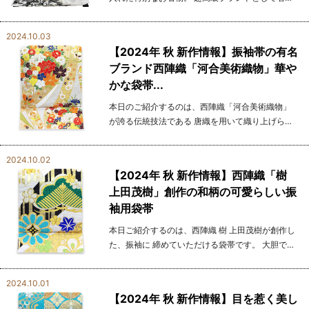
い佐波理が手掛けた特撰訪問着をご紹介いたしま
す。 佐波理は、京都の西陣織作家・池口貞夫氏に
2024.10.03
よって...
【2024年 秋 新作情報】振袖帯の有名
ブランド西陣織「河合美術織物」華や
かな袋帯...
本日のご紹介するのは、西陣織「河合美術織物」
が誇る伝統技法である 唐織を用いて織り上げられ
た、圧倒的な存在感を放つ一品です。 唐織は、織
り地に立体感と豊かな質感を与える高度な技法
2024.10.02
で、 熟練の...
【2024年 秋 新作情報】西陣織「樹
上田茂樹」創作の和柄の可愛らしい振
袖用袋帯
本日ご紹介するのは、西陣織 樹 上田茂樹が創作し
た、振袖に 締めていただける袋帯です。 大胆で華
やかなデザインが特徴的で、現代の感覚と伝統美
が見事に 融合した帯となっています。 松や桜な
2024.10.01
ど...
【2024年 秋 新作情報】目を惹く美し