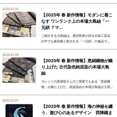
でその伝統を守り続けています。 その中でも、米
沢紬は手仕事の温もりを感じられる逸品として、
2025.01.31
多くの和装愛好...
【2025年 春 新作情報】モダンに着こ
なす ワンランク上の本場大島紬「一
元絣 ７マ...
ご紹介する大島紬は、鹿児島県が誇る伝統工芸品
の中でも最高峰と称される「一元絣」の逸品で
す。 一元絣とは経糸2本と緯糸2本を組み合わせて
絣を作る技法で、高度な技術が必要となります。
2025.01.30
経絣2本で絣を表...
【2025年 春 新作情報】恵絹織物が織
り上げた 古代染色純泥染の本場大島
紬
タレントの恵俊彰さんのご実家でもある「恵絹織
物」が織り上げた、純泥染めの本場大島紬が入荷
しました。 純泥染めならではの深い色合いと、熟
練の職人が手がけた精緻な織り技術が融合したこ
2025.01.27
の大島紬は、そ...
【2025年 春 新作情報】海の神秘を纏
う、遊び心のあるデザイン 西陣織ま