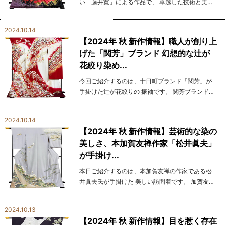
い「藤井寛」による作品で、 卓越した技術と美意
識が余すところなく表現された手描き友禅の振袖
です。 藤井寛は、手描き友禅の世界において長年
2024.10.14
トップ...
【2024年 秋 新作情報】職人が創り上
げた「関芳」ブランド 幻想的な辻が
花絞り染め...
今回ご紹介するのは、十日町ブランド「関芳」が
手掛けた辻が花絞りの 振袖です。 関芳ブランド
は、伝統的な技術を大切に守りつつ、現代的なデ
ザインを 融合させることで、多くの着物愛好家に
2024.10.14
愛されていま...
【2024年 秋 新作情報】芸術的な染の
美しさ、本加賀友禅作家「松井眞夫」
が手掛け...
本日ご紹介するのは、本加賀友禅の作家である松
井眞夫氏が手掛けた 美しい訪問着です。 加賀友禅
は、手描き染めの伝統技法であり、金彩や刺繍を
使用せず、 精緻な絵柄と繊細な色使いが特徴で
2024.10.13
す。 ...
【2024年 秋 新作情報】目を惹く存在