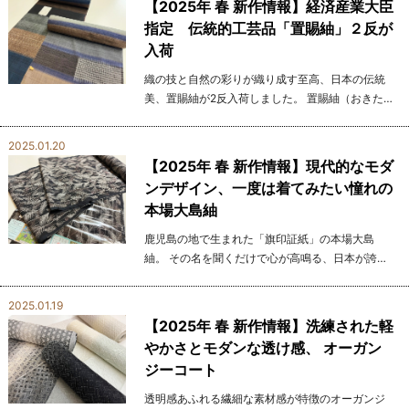
【2025年 春 新作情報】経済産業大臣
指定 伝統的工芸品「置賜紬」２反が
入荷
織の技と自然の彩りが織り成す至高、日本の伝統
美、置賜紬が2反入荷しました。 置賜紬（おきたま
つむぎ）は、日本の伝統工芸を象徴する織物とし
て、 その美しさと奥深さで人々を魅了し続けてい
2025.01.20
ます。 ...
【2025年 春 新作情報】現代的なモダ
ンデザイン、一度は着てみたい憧れの
本場大島紬
鹿児島の地で生まれた「旗印証紙」の本場大島
紬。 その名を聞くだけで心が高鳴る、日本が誇る
世界三大紬のひとつです。 歴史と匠の技が織り成
す美の結晶であり、袖を通した瞬間、その特別さ
2025.01.19
を肌で感...
【2025年 春 新作情報】洗練された軽
やかさとモダンな透け感、 オーガン
ジーコート
透明感あふれる繊細な素材感が特徴のオーガンジ