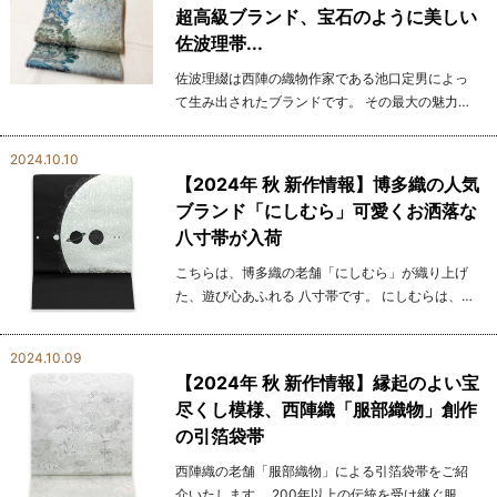
超高級ブランド、宝石のように美しい
佐波理帯...
佐波理綴は西陣の織物作家である池口定男によっ
て生み出されたブランドです。 その最大の魅力
は、自然光の下では落ち着いた雰囲気を持ちなが
ら、 室内照明に照らされると内面から光彩が滲み
2024.10.10
出るように輝く...
【2024年 秋 新作情報】博多織の人気
ブランド「にしむら」可愛くお洒落な
八寸帯が入荷
こちらは、博多織の老舗「にしむら」が織り上げ
た、遊び心あふれる 八寸帯です。 にしむらは、博
多織の伝統技術を継承しつつ、現代の感覚を取り
入れた 帯を作り続けている人気のブランドです。
2024.10.09
し...
【2024年 秋 新作情報】縁起のよい宝
尽くし模様、西陣織「服部織物」創作
の引箔袋帯
西陣織の老舗「服部織物」による引箔袋帯をご紹
介いたします。 200年以上の伝統を受け継ぐ服部