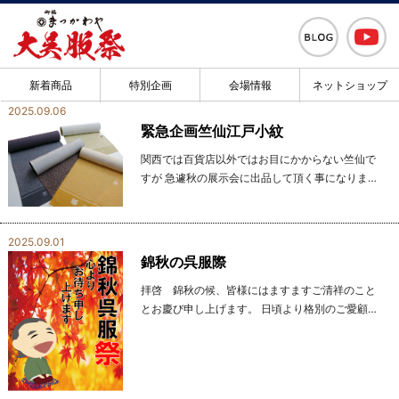
新着商品
特別企画
会場情報
ネットショップ
2025.09.06
緊急企画竺仙江戸小紋
関西では百貨店以外ではお目にかからない竺仙で
すが 急遽秋の展示会に出品して頂く事になりまし
た。 では竺仙とは？ 竺仙について 竺仙は天保13
年（1842年）創業、180年以上の歴史を誇る老舗
染織...
2025.09.01
錦秋の呉服際
拝啓 錦秋の候、皆様にはますますご清祥のこと
とお慶び申し上げます。 日頃より格別のご愛顧を
賜り、心より厚く御礼申し上げます。 このたび当
店では、**「錦秋の呉服祭り」**と題し、秋の実
り豊かな季節...