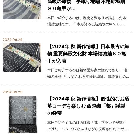
高級の織物 手織り地端 本場結城紬
８０亀甲が...
本日ご紹介するのは、歴史と温もりが詰まった本
場結城紬です。 日本が誇る伝統織物の中でも、最
も長い歴史を持ち、 時代を超えて 着物愛好家に愛
され続けてきた逸品です。 その独特な風合いと柔
2024.09.24
らか...
【2024年 秋 新作情報】日本最古の織
物 重要無形文化財 本場結城紬８０亀
甲が入荷
本日ご紹介するのは着物愛好家の憧れであり、"着
物の王様"とも 称される本場結城紬。 織物文化の頂
点に位置する存在であり、日本が誇る最高級織物
と言えます。 本場結城紬は重要無形文化財にも指
2024.09.23
定...
【2024年 秋 新作情報】個性的なお洒
落コーデを楽しむ 西陣織「都」謹製
の袋帯
本日ご紹介するのは西陣織「都」ブランドが織り
上げた、シンプルで ありながら洗練された デザイ