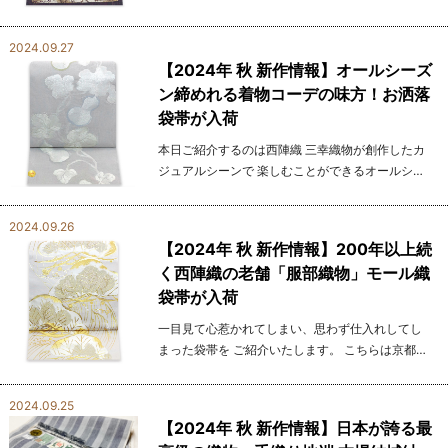
獣戯画」が表現されており、ウサギやカエルたち
が 生き生きと描かれ、遊び心あふれるデザインに
2024.09.27
仕上が...
【2024年 秋 新作情報】オールシーズ
ン締めれる着物コーデの味方！お洒落
袋帯が入荷
本日ご紹介するのは西陣織 三幸織物が創作したカ
ジュアルシーンで 楽しむことができるオールシー
ズンの袋帯です。 柔らかな銀色の地に、ひょうた
んと唐花の模様が優しく織り込まれ、 光に照らさ
2024.09.26
れる...
【2024年 秋 新作情報】200年以上続
く西陣織の老舗「服部織物」モール織
袋帯が入荷
一目見て心惹かれてしまい、思わず仕入れしてし
まった袋帯を ご紹介いたします。 こちらは京都西
陣に200年以上の歴史を誇る老舗「服部織物」が
手掛けたモール織の袋帯になります。 服部織物は
2024.09.25
西陣織...
【2024年 秋 新作情報】日本が誇る最