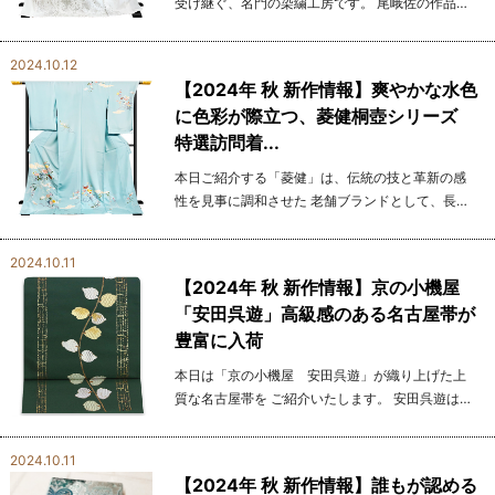
受け継ぐ、名門の染繍工房です。 尾峨佐の作品
は、ひとつひとつが職人の手によって丁寧に仕上
げられ、 その精緻な手刺繍技術は国内外で高く評
2024.10.12
価されています...
【2024年 秋 新作情報】爽やかな水色
に色彩が際立つ、菱健桐壺シリーズ
特選訪問着...
本日ご紹介する「菱健」は、伝統の技と革新の感
性を見事に調和させた 老舗ブランドとして、長年
にわたり上質な着物を生み出してきました。 その
作品は、繊細なデザインと卓越した職人の技が際
2024.10.11
立ち、 ...
【2024年 秋 新作情報】京の小機屋
「安田呉遊」高級感のある名古屋帯が
豊富に入荷
本日は「京の小機屋 安田呉遊」が織り上げた上
質な名古屋帯を ご紹介いたします。 安田呉遊は、
京都の伝統工芸を守り続ける老舗で、長い歴史を
持つ織元です。 伝統的な手織りの技術を駆使し、
2024.10.11
繊細...
【2024年 秋 新作情報】誰もが認める