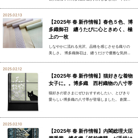
かな山吹色に、繊細な格子模様が優しく映える、
上品で華やかな一枚です。 戦国の名将・黒田官兵
2025.02.13
衛（如...
【2025年 春 新作情報】春色５色、博
多織御召 纏うたびに心ときめく、極
上の一枚
しなやかに流れる光沢、品格を感じさせる織りの
美しさ。 博多織御召は、纏うだけで優雅な気持ち
にさせてくれる特別な存在です。 今回ご用意した
のは、選び抜かれた 5色。 淡くやわらかな色合...
2025.02.12
【2025年 春 新作情報】猫好きな着物
女子に。。博多織 西村織物の八寸帯
猫好きの皆さまにぜひおすすめしたい、とびきり
愛らしい博多織の八寸帯が登場しました。 創業か
ら100年以上の歴史を誇る老舗の人気ブランド
「西村織物」 が手掛けた八寸帯。 受け継がれてき
た 伝統技術 と...
2025.02.10
【2025年 春 新作情報】内閣総理大臣