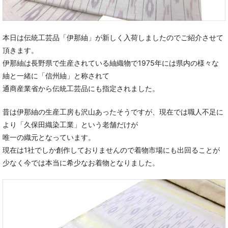
本日は伝統工芸品「伊那紬」が新しく入荷しましたのでご紹介させて
頂きます。
伊那紬は長野県で生産されている紬織物で1975年には県内の様々な
紬と一緒に「信州紬」と称されて
通商産業省から伝統工芸品にも指定されました。
昔は伊那紬の生産工房も沢山あったそうですが、現在では職人不足に
より「久保田織染工業」という老舗だけが
唯一の織元となっています。
現在は1社でしか創作しておりませんので着物市場にも出回ることが
少なく今では本当に希少なお着物となりました。