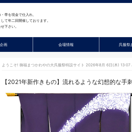
の・帯を現金で仕入れ、
として年二回開催しております。
合せ下さい。
企画
会場情報
呉服祭
ようこそ! 御福まつかわやの大呉服祭特設サイト 2026年8月 6日(木) 13:07 
【2021年新作きもの】流れるような幻想的な手