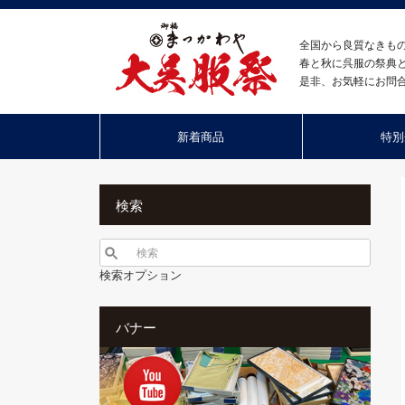
全国から良質なきも
春と秋に呉服の祭典
是非、お気軽にお問
新着商品
特別
検索
検索オプション
バナー