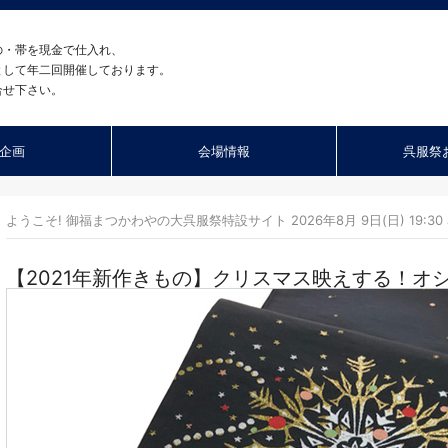
の・帯を現金で仕入れ、
として年二回開催しております。
合せ下さい。
企画
会場情報
呉服祭
ようこそ! 御福まつかわやの大呉服祭特設サイト 2026年8月 9日(日) 19:30 
【2021年新作きもの】クリスマス映えする！オ