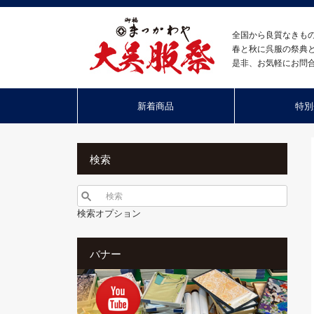
全国から良質なきも
春と秋に呉服の祭典
是非、お気軽にお問
新着商品
特別
検索
検索オプション
バナー