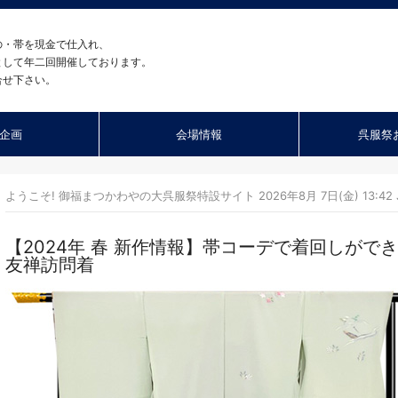
の・帯を現金で仕入れ、
として年二回開催しております。
合せ下さい。
企画
会場情報
呉服祭
ようこそ! 御福まつかわやの大呉服祭特設サイト 2026年8月 7日(金) 13:42 
【2024年 春 新作情報】帯コーデで着回しが
友禅訪問着