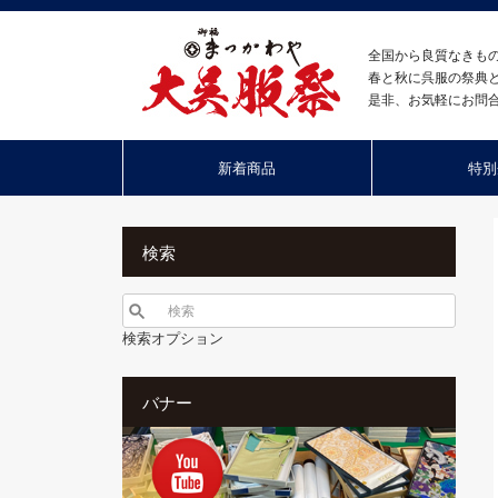
全国から良質なきも
春と秋に呉服の祭典
是非、お気軽にお問
新着商品
特別
検索
検索オプション
バナー