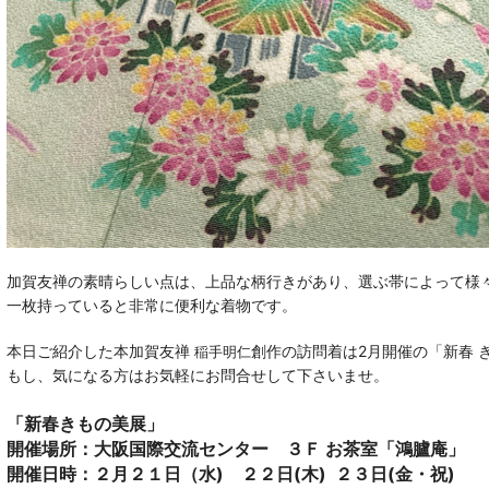
加賀友禅の素晴らしい点は、上品な柄行きがあり、選ぶ帯によって様々
一枚持っていると非常に便利な着物です。
本日ご紹介した本加賀友禅
創作の訪問着は2月開催の「新春 
稲手明仁
もし、気になる方はお気軽にお問合せして下さいませ。
「新春きもの美展」
開催場所：大阪国際交流センター ３Ｆ お茶室「鴻臚庵」
開催日時：２月２１日（水) ２２日(木) ２３日(金・祝)