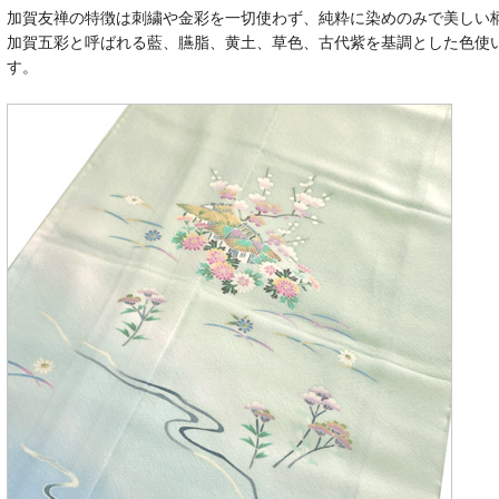
加賀友禅の特徴は刺繍や金彩を一切使わず、純粋に染めのみで美しい
加賀五彩と呼ばれる藍、臙脂、黄土、草色、古代紫を基調とした色使
す。